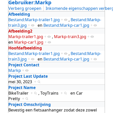
Gebruiker:Markp
Verberg groepen
Inkomende eigenschappen verber
Afbeelding
Bestand:Markp-trailer1.jpg
+
,
Bestand:Markp-
train3.jpg
+
en
Bestand:Markp-car1.jpg
+
Afbeelding2
Markp-trailer1.jpg
+
,
Markp-train3.jpg
+
en
Markp-car1.jpg
+
Hoofdafbeelding
Bestand:Markp-trailer1.jpg
+
,
Bestand:Markp-
train3.jpg
+
en
Bestand:Markp-car1.jpg
+
Project Contact
Markp
+
Project Last Update
mei 30, 2023
+
Project Name
BikeTrailer
+
,
ToyTrains
+
en
Car
Pretty
+
Project Omschrijving
Bevestig een fietsaanhanger zodat deze zowel