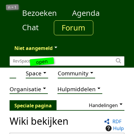
1
n =
Bezoeken
Agenda
Chat
Forum
Niet aangemeld
open
Space
Community
Organisatie
Hulpmiddelen
Handelingen
Speciale pagina
Wiki bekijken
RDF
Hulp