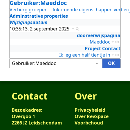
Gebruiker:Maeddoc
Verberg groepen
Inkomende eigenschappen verber
Adminstrative properties
Wijzigingsdatum
10:35:13, 2 september 2025
+
doorverwijspagina
Maeddoc
+
Project Contact
Ik leg een half tientje in
+
Contact
Over
Bezoekadres:
Privacybeleid
Overgoo 1
Over RevSpace
2266 JZ Leidschendam
Voorbehoud