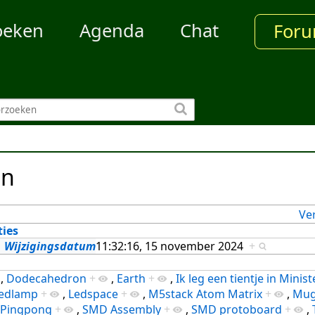
oeken
Agenda
Chat
For
en
Ve
ties
Wijzigingsdatum
11:32:16, 15 november 2024
+
,
Dodecahedron
+
,
Earth
+
,
Ik leg een tientje in Minis
edlamp
+
,
Ledspace
+
,
M5stack Atom Matrix
+
,
Mug
Pingpong
+
,
SMD Assembly
+
,
SMD protoboard
+
,