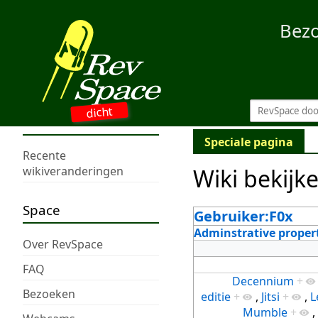
Bez
dicht
Speciale pagina
Recente
Wiki bekijk
wikiveranderingen
Space
Gebruiker:F0x
Adminstrative proper
Over RevSpace
FAQ
Decennium
+
Bezoeken
editie
+
,
Jitsi
+
,
L
Mumble
+
,