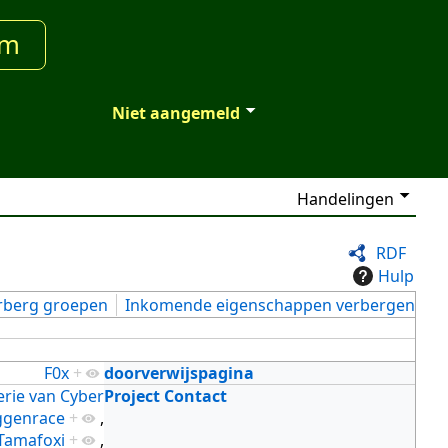
um
Niet aangemeld
Handelingen
RDF
Hulp
rberg groepen
Inkomende eigenschappen verbergen
F0x
+
doorverwijspagina
terie van Cyber
Project Contact
genrace
+
,
Tamafoxi
+
,