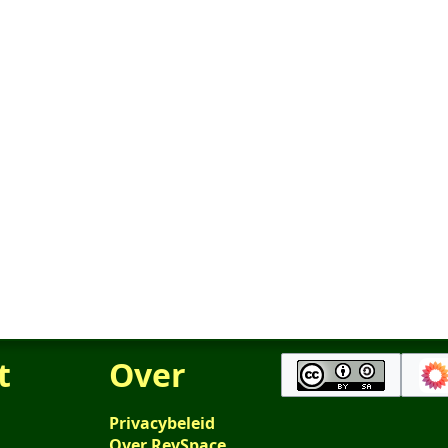
t
Over
Privacybeleid
Over RevSpace