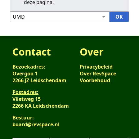
deze pagina.
Contact
Over
Bezoekadres:
Privacybeleid
Overgoo 1
Over RevSpace
2266 JZ Leidschendam
Voorbehoud
Postadres:
Vlietweg 15
2266 KA Leidschendam
Bestuur:
board@revspace.nl