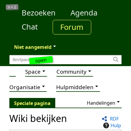
2
n =
Bezoeken
Agenda
Chat
Forum
Niet aangemeld
open
Space
Community
Organisatie
Hulpmiddelen
Handelingen
Speciale pagina
Wiki bekijken
RDF
Hulp