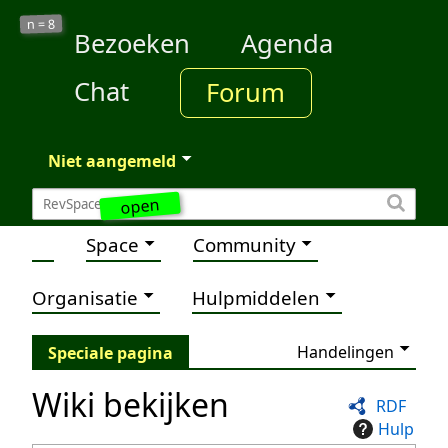
8
n =
Bezoeken
Agenda
Chat
Forum
Niet aangemeld
open
Space
Community
Organisatie
Hulpmiddelen
Handelingen
Speciale pagina
Wiki bekijken
RDF
Hulp