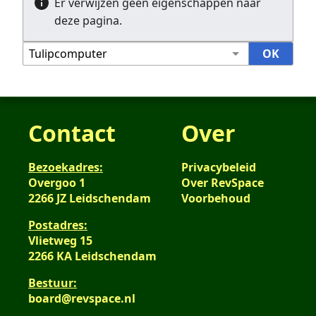
Er verwijzen geen eigenschappen naar
deze pagina.
Contact
Over
Bezoekadres:
Privacybeleid
Overgoo 1
Over RevSpace
2266 JZ Leidschendam
Voorbehoud
Postadres:
Vlietweg 15
2266 KA Leidschendam
Bestuur:
board@revspace.nl