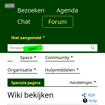
4
n =
Bezoeken
Agenda
Chat
Forum
Niet aangemeld
open
Space
Community
Organisatie
Hulpmiddelen
Handelingen
Speciale pagina
Wiki bekijken
RDF
Hulp