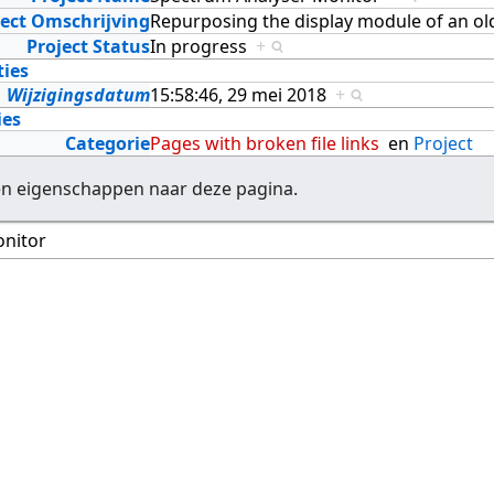
ject Omschrijving
Repurposing the display module of an o
Project Status
In progress
+
ties
Wijzigingsdatum
15:58:46, 29 mei 2018
+
ies
Categorie
Pages with broken file links
en
Project
en eigenschappen naar deze pagina.