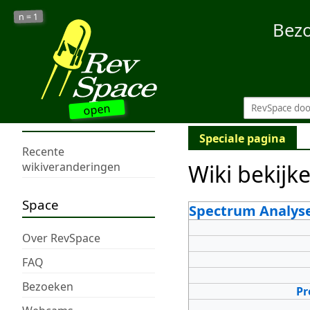
1
n =
Bez
open
Speciale pagina
Recente
Wiki bekijk
wikiveranderingen
Space
Spectrum Analys
Over RevSpace
FAQ
Bezoeken
Pr