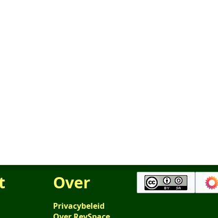
t
Over
Privacybeleid
Over RevSpace