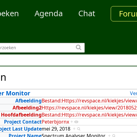
oeken
Agenda
Chat
For
en
er Monitor
Ve
Afbeelding
Bestand:Https://revspace.nl/kiekjes/vie
Afbeelding2
Https://revspace.nl/kiekjes/view/201805
Hoofdafbeelding
Bestand:Https://revspace.nl/kiekjes/vie
Project Contact
Peterbjornx
+
oject Last Update
mei 29, 2018
+
Project Name
Spectrum Analyser Monitor
+