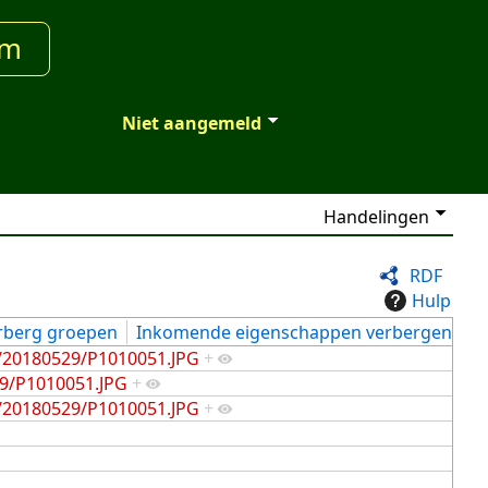
um
Niet aangemeld
Handelingen
RDF
Hulp
rberg groepen
Inkomende eigenschappen verbergen
w/20180529/P1010051.JPG
+
29/P1010051.JPG
+
w/20180529/P1010051.JPG
+