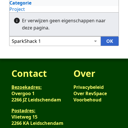
Categorie
Project
Er verwijzen geen eigenschappen naar
deze pagina.
Contact
Over
Bezoekadres:
Privacybeleid
Overgoo 1
Over RevSpace
2266 JZ Leidschendam
Voorbehoud
Postadres:
Vlietweg 15
2266 KA Leidschendam