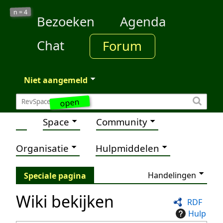
4
n =
Bezoeken
Agenda
Chat
Forum
Niet aangemeld
open
Space
Community
Organisatie
Hulpmiddelen
Handelingen
Speciale pagina
Wiki bekijken
RDF
Hulp