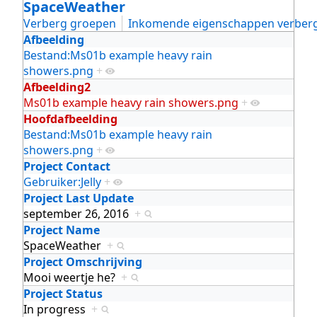
SpaceWeather
Verberg groepen
Inkomende eigenschappen verber
Afbeelding
Bestand:Ms01b example heavy rain
showers.png
+
Afbeelding2
Ms01b example heavy rain showers.png
+
Hoofdafbeelding
Bestand:Ms01b example heavy rain
showers.png
+
Project Contact
Gebruiker:Jelly
+
Project Last Update
september 26, 2016
+
Project Name
SpaceWeather
+
Project Omschrijving
Mooi weertje he?
+
Project Status
In progress
+