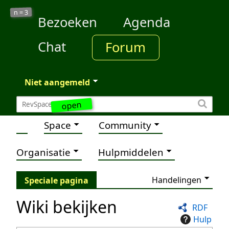
3
n =
Bezoeken
Agenda
Chat
Forum
Niet aangemeld
open
Space
Community
Organisatie
Hulpmiddelen
Handelingen
Speciale pagina
Wiki bekijken
RDF
Hulp