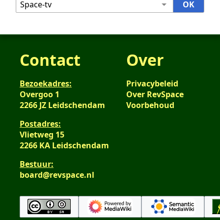
Contact
Over
Bezoekadres:
Privacybeleid
Overgoo 1
Over RevSpace
2266 JZ Leidschendam
Voorbehoud
Postadres:
Vlietweg 15
2266 KA Leidschendam
Bestuur:
board@revspace.nl