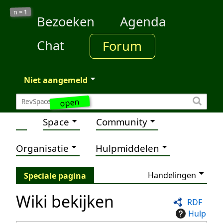
1
n =
Bezoeken
Agenda
Chat
Forum
Niet aangemeld
open
Space
Community
Organisatie
Hulpmiddelen
Handelingen
Speciale pagina
Wiki bekijken
RDF
Hulp