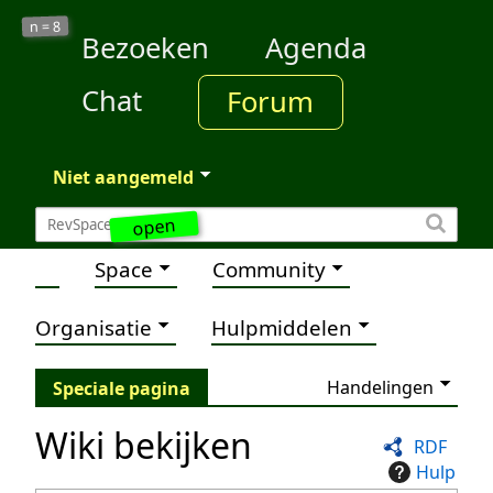
8
n =
Bezoeken
Agenda
Chat
Forum
Niet aangemeld
open
Space
Community
Organisatie
Hulpmiddelen
Handelingen
Speciale pagina
Wiki bekijken
RDF
Hulp