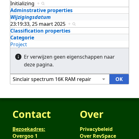
Initializing
+
Adminstrative properties
Wijzigingsdatum
23:19:33, 25 maart 2025
+
Classification properties
Categorie
Project
Er verwijzen geen eigenschappen naar
deze pagina.
Contact
Over
Bezoekadres:
Privacybeleid
Overgoo 1
Over RevSpace