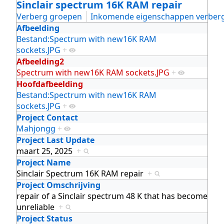
Sinclair spectrum 16K RAM repair
Verberg groepen
Inkomende eigenschappen verber
Afbeelding
Bestand:Spectrum with new16K RAM
sockets.JPG
+
Afbeelding2
Spectrum with new16K RAM sockets.JPG
+
Hoofdafbeelding
Bestand:Spectrum with new16K RAM
sockets.JPG
+
Project Contact
Mahjongg
+
Project Last Update
maart 25, 2025
+
Project Name
Sinclair Spectrum 16K RAM repair
+
Project Omschrijving
repair of a Sinclair spectrum 48 K that has become
unreliable
+
Project Status