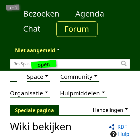
1
n =
Bezoeken
Agenda
Chat
Forum
Niet aangemeld
open
Space
Community
Organisatie
Hulpmiddelen
Handelingen
Speciale pagina
Wiki bekijken
RDF
Hulp