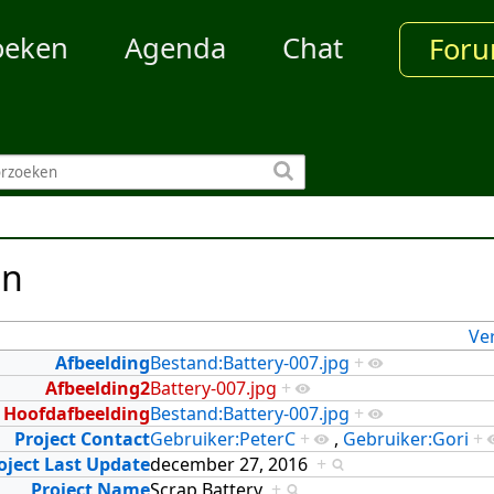
oeken
Agenda
Chat
For
en
Ve
Afbeelding
Bestand:Battery-007.jpg
+
Afbeelding2
Battery-007.jpg
+
Hoofdafbeelding
Bestand:Battery-007.jpg
+
Project Contact
Gebruiker:PeterC
+
,
Gebruiker:Gori
+
oject Last Update
december 27, 2016
+
Project Name
Scrap Battery
+