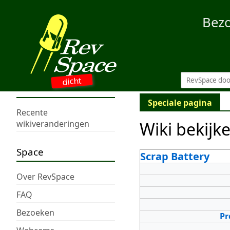
Bez
dicht
Speciale pagina
Recente
Wiki bekijk
wikiveranderingen
Space
Scrap Battery
Over RevSpace
FAQ
Bezoeken
Pr