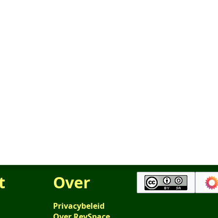
t
Over
Privacybeleid
Over RevSpace