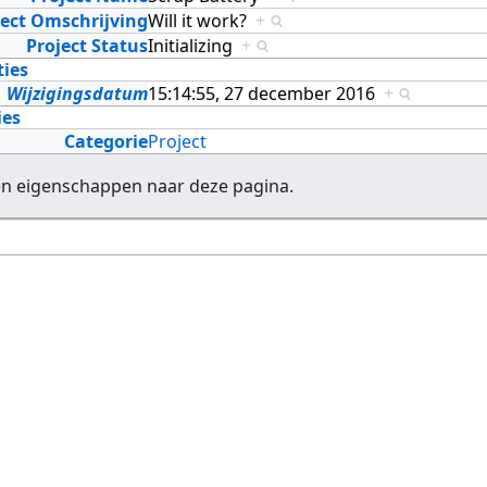
ject Omschrijving
Will it work?
+
Project Status
Initializing
+
ties
Wijzigingsdatum
15:14:55, 27 december 2016
+
ies
Categorie
Project
en eigenschappen naar deze pagina.