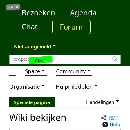
10
n =
Bezoeken
Agenda
Chat
Forum
Niet aangemeld
open
Space
Community
Organisatie
Hulpmiddelen
Handelingen
Speciale pagina
Wiki bekijken
RDF
Hulp