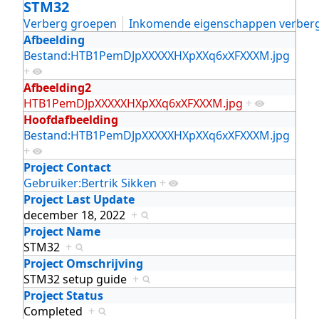
STM32
Verberg groepen
Inkomende eigenschappen verber
Afbeelding
Bestand:HTB1PemDJpXXXXXHXpXXq6xXFXXXM.jpg
+
Afbeelding2
HTB1PemDJpXXXXXHXpXXq6xXFXXXM.jpg
+
Hoofdafbeelding
Bestand:HTB1PemDJpXXXXXHXpXXq6xXFXXXM.jpg
+
Project Contact
Gebruiker:Bertrik Sikken
+
Project Last Update
december 18, 2022
+
Project Name
STM32
+
Project Omschrijving
STM32 setup guide
+
Project Status
Completed
+