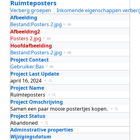
Ruimteposters
Verberg groepen
Inkomende eigenschappen verber
Afbeelding
Bestand:Posters 2.jpg
+
Afbeelding2
Posters 2.jpg
+
Hoofdafbeelding
Bestand:Posters 2.jpg
+
Project Contact
Gebruiker:Bas
+
Project Last Update
april 16, 2024
+
Project Name
Ruimteposters
+
Project Omschrijving
Samen een paar mooie postertjes kopen.
+
Project Status
Abandoned
+
Adminstrative properties
Wijzigingsdatum