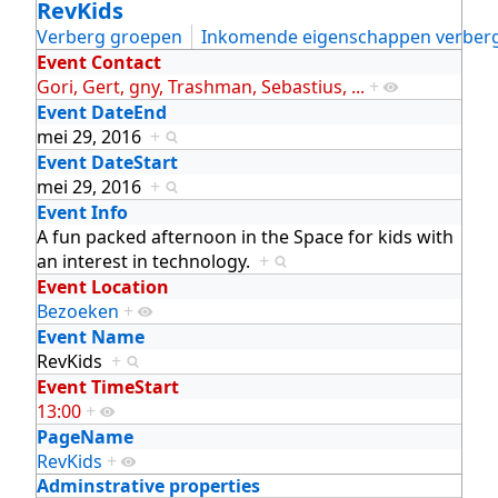
RevKids
Verberg groepen
Inkomende eigenschappen verber
Event Contact
Gori, Gert, gny, Trashman, Sebastius, ...
+
Event DateEnd
mei 29, 2016
+
Event DateStart
mei 29, 2016
+
Event Info
A fun packed afternoon in the Space for kids with
an interest in technology.
+
Event Location
Bezoeken
+
Event Name
RevKids
+
Event TimeStart
13:00
+
PageName
RevKids
+
Adminstrative properties