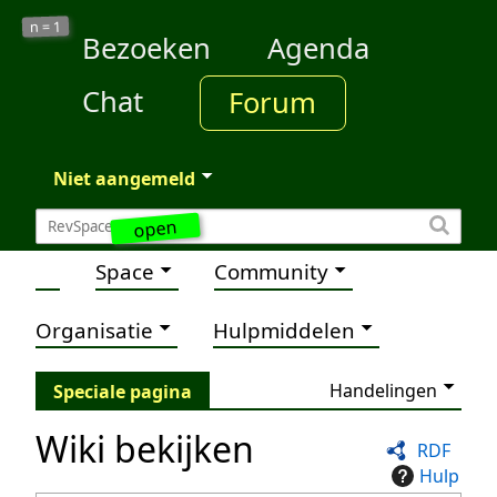
1
n =
Bezoeken
Agenda
Chat
Forum
Niet aangemeld
open
Space
Community
Organisatie
Hulpmiddelen
Handelingen
Speciale pagina
Wiki bekijken
RDF
Hulp