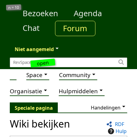
10
n =
Bezoeken
Agenda
Chat
Forum
Niet aangemeld
open
Space
Community
Organisatie
Hulpmiddelen
Handelingen
Speciale pagina
Wiki bekijken
RDF
Hulp