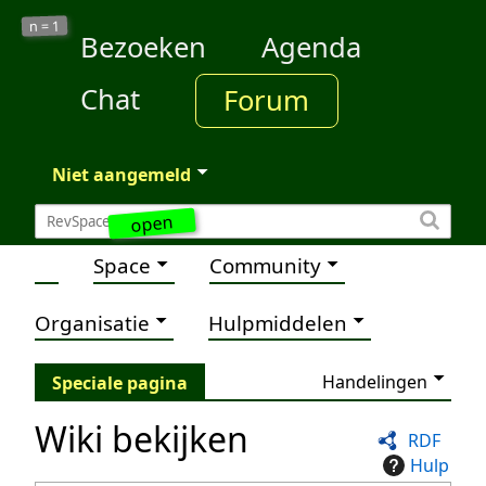
1
n =
Bezoeken
Agenda
Chat
Forum
Niet aangemeld
open
Space
Community
Organisatie
Hulpmiddelen
Handelingen
Speciale pagina
Wiki bekijken
RDF
Hulp