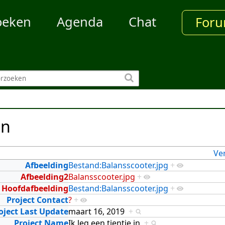
oeken
Agenda
Chat
For
en
Ve
Afbeelding
Bestand:Balansscooter.jpg
+
Afbeelding2
Balansscooter.jpg
+
Hoofdafbeelding
Bestand:Balansscooter.jpg
+
Project Contact
?
+
oject Last Update
maart 16, 2019
+
Project Name
Ik leg een tientje in
+