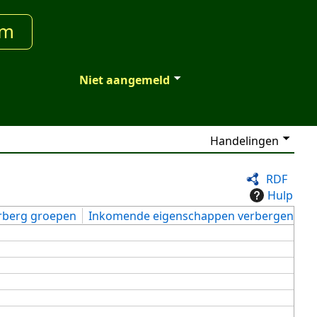
um
Niet aangemeld
Handelingen
RDF
Hulp
rberg groepen
Inkomende eigenschappen verbergen