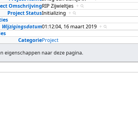
ject Omschrijving
RIP Zijwieltjes
+
Project Status
Initializing
+
ties
Wijzigingsdatum
01:12:04, 16 maart 2019
+
ies
Categorie
Project
en eigenschappen naar deze pagina.