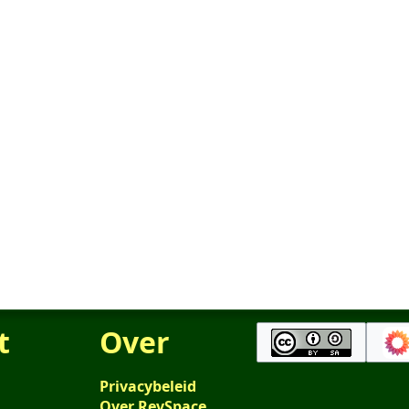
t
Over
Privacybeleid
Over RevSpace