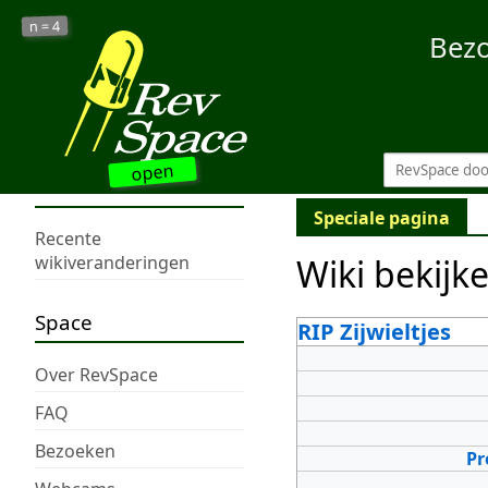
4
n =
Bez
open
Speciale pagina
Recente
Wiki bekijk
wikiveranderingen
Space
RIP Zijwieltjes
Over RevSpace
FAQ
Bezoeken
Pr