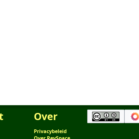
t
Over
Privacybeleid
Over RevSpace