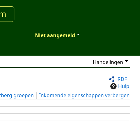
um
Niet aangemeld
Handelingen
RDF
Hulp
rberg groepen
Inkomende eigenschappen verbergen