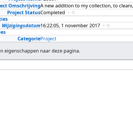
ject Omschrijving
A new addition to my collection, to cle
Project Status
Completed
+
ties
Wijzigingsdatum
16:22:05, 1 november 2017
+
ies
Categorie
Project
en eigenschappen naar deze pagina.