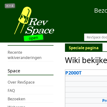
4
n =
Bez
open
Speciale pagina
Recente
Wiki bekijk
wikiveranderingen
Space
P2000T
Over RevSpace
FAQ
Bezoeken
Pr