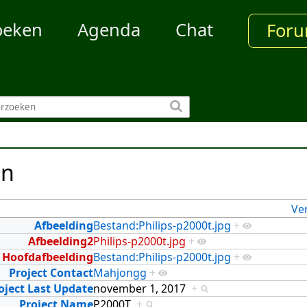
oeken
Agenda
Chat
For
en
Ve
Afbeelding
Bestand:Philips-p2000t.jpg
+
Afbeelding2
Philips-p2000t.jpg
+
Hoofdafbeelding
Bestand:Philips-p2000t.jpg
+
Project Contact
Mahjongg
+
oject Last Update
november 1, 2017
+
Project Name
P2000T
+