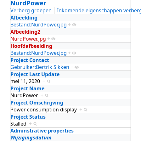
NurdPower
Verberg groepen
Inkomende eigenschappen verber
Afbeelding
Bestand:NurdPower.jpg
+
Afbeelding2
NurdPower.jpg
+
Hoofdafbeelding
Bestand:NurdPower.jpg
+
Project Contact
Gebruiker:Bertrik Sikken
+
Project Last Update
mei 11, 2020
+
Project Name
NurdPower
+
Project Omschrijving
Power consumption display
+
Project Status
Stalled
+
Adminstrative properties
Wijzigingsdatum