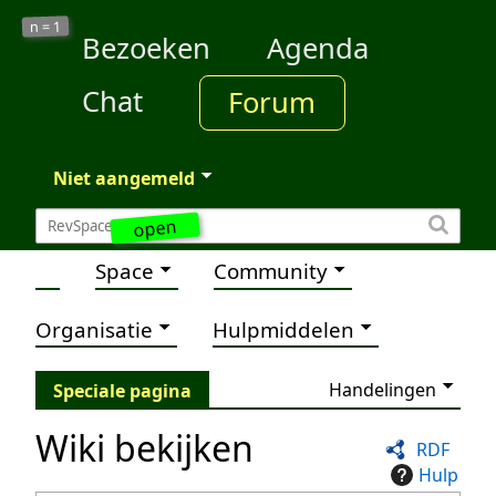
1
n =
Bezoeken
Agenda
Chat
Forum
Niet aangemeld
open
Space
Community
Organisatie
Hulpmiddelen
Handelingen
Speciale pagina
Wiki bekijken
RDF
Hulp