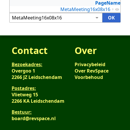
PageName
MetaMeeting16x08x16
+
Contact
Over
Bezoekadres:
Privacybeleid
Overgoo 1
Over RevSpace
2266 JZ Leidschendam
Voorbehoud
Postadres:
Vlietweg 15
2266 KA Leidschendam
Bestuur:
board@revspace.nl