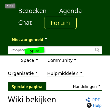
1
n =
Bezoeken
Agenda
Chat
Forum
Niet aangemeld
open
Space
Community
Organisatie
Hulpmiddelen
Handelingen
Speciale pagina
Wiki bekijken
RDF
Hulp