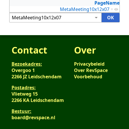
PageName
MetaMeeting10x12x07
+
Contact
Over
Bezoekadres:
Privacybeleid
Overgoo 1
Over RevSpace
2266 JZ Leidschendam
Voorbehoud
Postadres:
Vlietweg 15
2266 KA Leidschendam
Bestuur:
board@revspace.nl