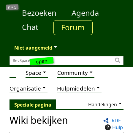
5
n =
Bezoeken
Agenda
Chat
Forum
Niet aangemeld
open
Space
Community
Organisatie
Hulpmiddelen
Handelingen
Speciale pagina
Wiki bekijken
RDF
Hulp