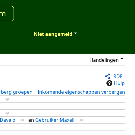
um
Niet aangemeld
Handelingen
RDF
Hulp
rberg groepen
Inkomende eigenschappen verbergen
g
+
g
+
:Dave o
+
en
Gebruiker:Maxell
+