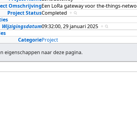
ject Omschrijving
Een LoRa gateway voor the-things-netw
Project Status
Completed
+
ties
Wijzigingsdatum
09:32:00, 29 januari 2025
+
ies
Categorie
Project
en eigenschappen naar deze pagina.