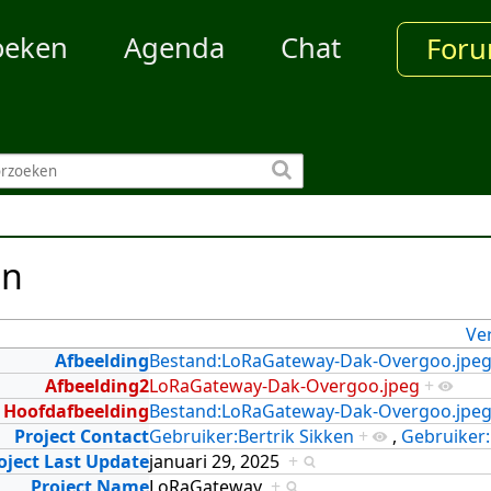
oeken
Agenda
Chat
For
en
Ve
Afbeelding
Bestand:LoRaGateway-Dak-Overgoo.jpe
Afbeelding2
LoRaGateway-Dak-Overgoo.jpeg
+
Hoofdafbeelding
Bestand:LoRaGateway-Dak-Overgoo.jpe
Project Contact
Gebruiker:Bertrik Sikken
+
,
Gebruiker
oject Last Update
januari 29, 2025
+
Project Name
LoRaGateway
+