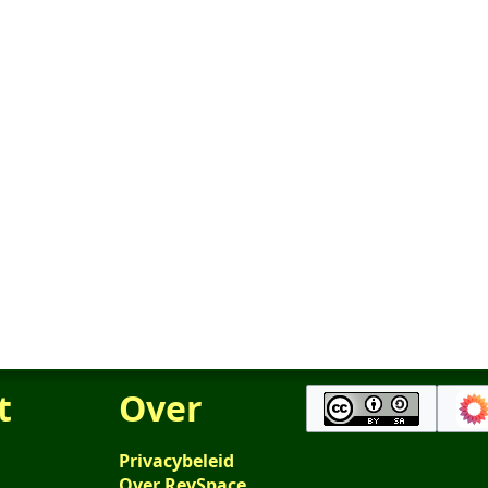
t
Over
Privacybeleid
Over RevSpace