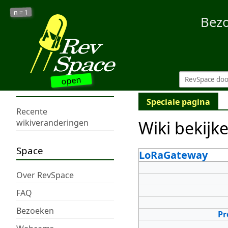
1
n =
Bez
open
Speciale pagina
Recente
Wiki bekijk
wikiveranderingen
Space
LoRaGateway
Over RevSpace
FAQ
Bezoeken
Pr