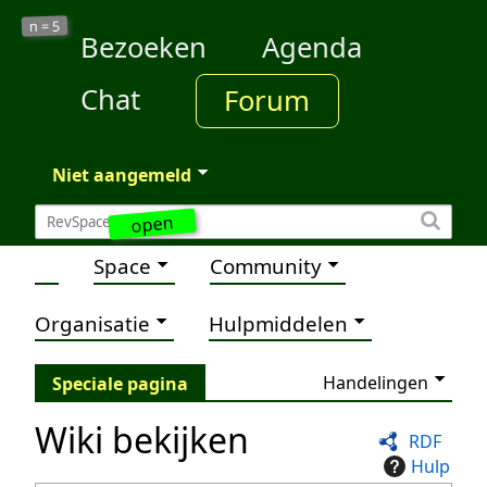
5
n =
Bezoeken
Agenda
Chat
Forum
Niet aangemeld
open
Space
Community
Organisatie
Hulpmiddelen
Handelingen
Speciale pagina
Wiki bekijken
RDF
Hulp