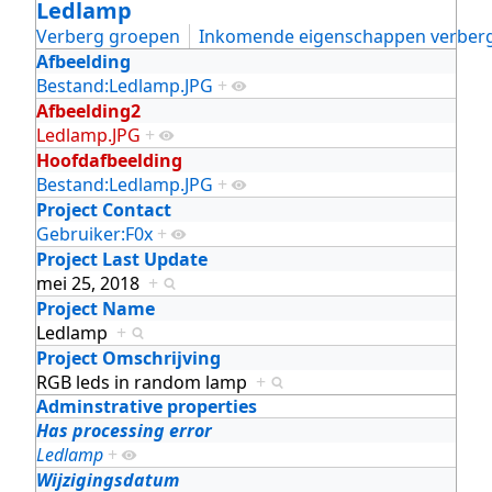
Ledlamp
Verberg groepen
Inkomende eigenschappen verber
Afbeelding
Bestand:Ledlamp.JPG
+
Afbeelding2
Ledlamp.JPG
+
Hoofdafbeelding
Bestand:Ledlamp.JPG
+
Project Contact
Gebruiker:F0x
+
Project Last Update
mei 25, 2018
+
Project Name
Ledlamp
+
Project Omschrijving
RGB leds in random lamp
+
Adminstrative properties
Has processing error
Ledlamp
+
Wijzigingsdatum