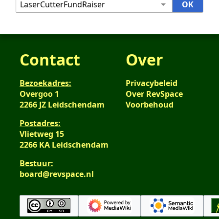
Contact
Over
Bezoekadres:
Privacybeleid
Overgoo 1
Over RevSpace
2266 JZ Leidschendam
Voorbehoud
Postadres:
Vlietweg 15
2266 KA Leidschendam
Bestuur:
board@revspace.nl