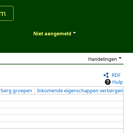
um
Niet aangemeld
Handelingen
RDF
Hulp
rberg groepen
Inkomende eigenschappen verbergen