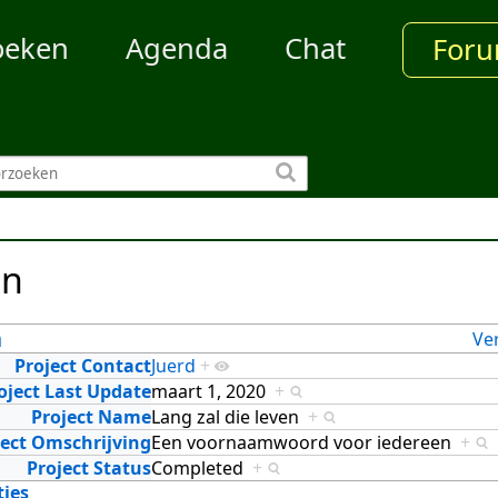
oeken
Agenda
Chat
For
en
n
Ve
Project Contact
Juerd
+
oject Last Update
maart 1, 2020
+
Project Name
Lang zal die leven
+
ject Omschrijving
Een voornaamwoord voor iedereen
+
Project Status
Completed
+
ties