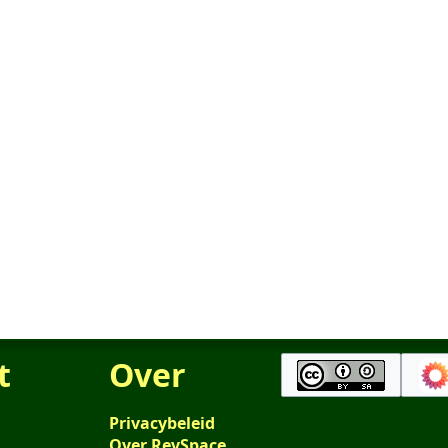
t
Over
Privacybeleid
Over RevSpace