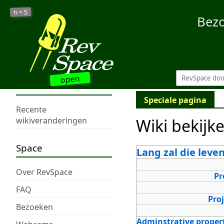
5
n =
Bez
open
Speciale pagina
Recente
Wiki bekijk
wikiveranderingen
Space
Lang zal die leve
Over RevSpace
Pr
FAQ
Pro
Bezoeken
Adminstrative proper