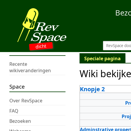
Bez
dicht
Speciale pagina
Recente
Wiki bekijk
wikiveranderingen
Space
Knopje 2
Over RevSpace
Pr
FAQ
Pro
Bezoeken
Adminstrative proper