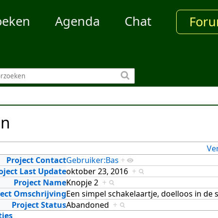
oeken
Agenda
Chat
For
en
Ve
Project Contact
Gebruiker:Bas
+
oject Last Update
oktober 23, 2016
+
Project Name
Knopje 2
+
ject Omschrijving
Een simpel schakelaartje, doelloos in de 
Project Status
Abandoned
+
ties