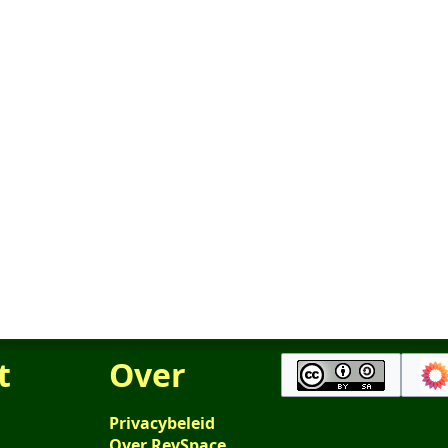
t
Over
Privacybeleid
Over RevSpace