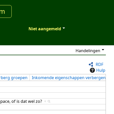
um
Niet aangemeld
Handelingen
RDF
Hulp
rberg groepen
Inkomende eigenschappen verbergen
space, of is dat wel zo?
+