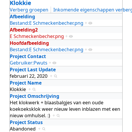
Klokkie
Verberg groepen
Inkomende eigenschappen verber
Afbeelding
Bestand:E Schmeckenbecher.png
+
Afbeelding2
E Schmeckenbecher.png
+
Hoofdafbeelding
Bestand:E Schmeckenbecher.png
+
Project Contact
Gebruiker:Pwuts
+
Project Last Update
februari 22, 2020
+
Project Name
Klokkie
+
Project Omschrijving
Het klokwerk + blaasbalgjes van een oude
koekoeksklok weer nieuw leven inblazen met een
nieuw omhulsel. :)
+
Project Status
Abandoned
+