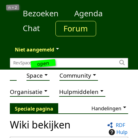
2
n =
Bezoeken
Agenda
Chat
Forum
Niet aangemeld
open
Space
Community
Organisatie
Hulpmiddelen
Handelingen
Speciale pagina
Wiki bekijken
RDF
Hulp