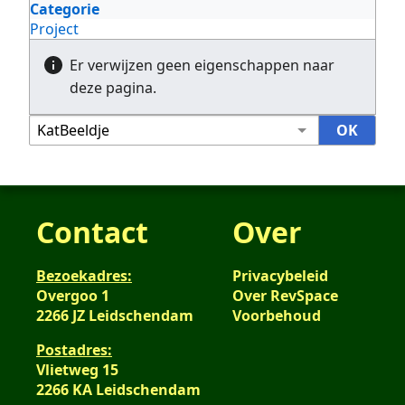
Categorie
Project
Er verwijzen geen eigenschappen naar
deze pagina.
Contact
Over
Bezoekadres:
Privacybeleid
Overgoo 1
Over RevSpace
2266 JZ Leidschendam
Voorbehoud
Postadres:
Vlietweg 15
2266 KA Leidschendam