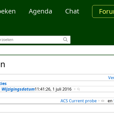
oeken
Agenda
Chat
For
en
Ve
ties
Wijzigingsdatum
11:41:26, 1 juli 2016
+
ACS Current probe
+
en