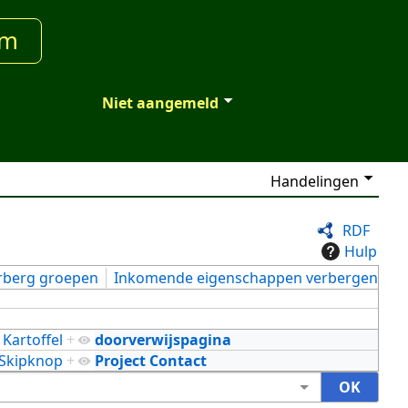
um
Niet aangemeld
Handelingen
RDF
Hulp
rberg groepen
Inkomende eigenschappen verbergen
Kartoffel
+
doorverwijspagina
Skipknop
+
Project Contact