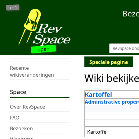
1
n =
Bez
open
Speciale pagina
Recente
Wiki bekijk
wikiveranderingen
Space
Kartoffel
Adminstrative proper
Over RevSpace
FAQ
Bezoeken