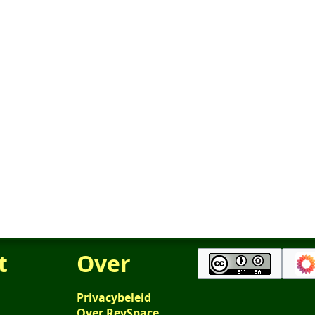
t
Over
Privacybeleid
Over RevSpace