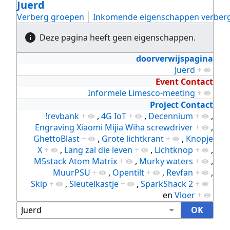
Juerd
Verberg groepen
Inkomende eigenschappen verber
Deze pagina heeft geen eigenschappen.
doorverwijspagina
Juerd
+
Event Contact
Informele Limesco-meeting
+
Project Contact
!revbank
+
,
4G IoT
+
,
Decennium
+
,
Engraving Xiaomi Mijia Wiha screwdriver
+
,
GhettoBlast
+
,
Grote lichtkrant
+
,
Knopje
X
+
,
Lang zal die leven
+
,
Lichtknop
+
,
M5stack Atom Matrix
+
,
Murky waters
+
,
MuurPSU
+
,
Opentilt
+
,
Revfan
+
,
Skip
+
,
Sleutelkastje
+
,
SparkShack 2
+
en
Vloer
+