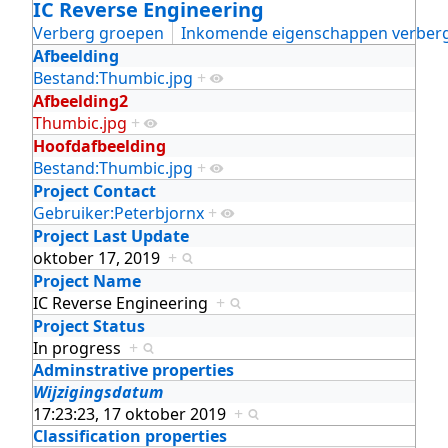
IC Reverse Engineering
Verberg groepen
Inkomende eigenschappen verber
Afbeelding
Bestand:Thumbic.jpg
+
Afbeelding2
Thumbic.jpg
+
Hoofdafbeelding
Bestand:Thumbic.jpg
+
Project Contact
Gebruiker:Peterbjornx
+
Project Last Update
oktober 17, 2019
+
Project Name
IC Reverse Engineering
+
Project Status
In progress
+
Adminstrative properties
Wijzigingsdatum
17:23:23, 17 oktober 2019
+
Classification properties