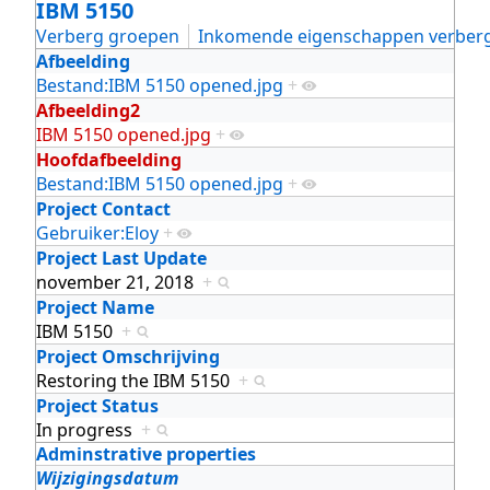
IBM 5150
Verberg groepen
Inkomende eigenschappen verber
Afbeelding
Bestand:IBM 5150 opened.jpg
+
Afbeelding2
IBM 5150 opened.jpg
+
Hoofdafbeelding
Bestand:IBM 5150 opened.jpg
+
Project Contact
Gebruiker:Eloy
+
Project Last Update
november 21, 2018
+
Project Name
IBM 5150
+
Project Omschrijving
Restoring the IBM 5150
+
Project Status
In progress
+
Adminstrative properties
Wijzigingsdatum