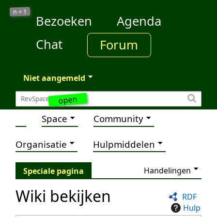
1
n =
Bezoeken
Agenda
Chat
Forum
Niet aangemeld
open
Space
Community
Organisatie
Hulpmiddelen
Handelingen
Speciale pagina
Wiki bekijken
RDF
Hulp