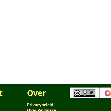
t
Over
Privacybeleid
Over RevSpace