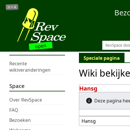
4
n =
Bez
open
Speciale pagina
Recente
Wiki bekijk
wikiveranderingen
Space
Hansg
Over RevSpace
Deze pagina he
FAQ
Bezoeken