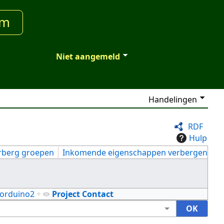
um
Niet aangemeld
Handelingen
RDF
Hulp
rberg groepen
Inkomende eigenschappen verbergen
orduino2
+
Project Contact