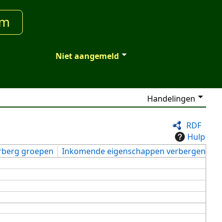
um
Niet aangemeld
Handelingen
RDF
Hulp
rberg groepen
Inkomende eigenschappen verbergen