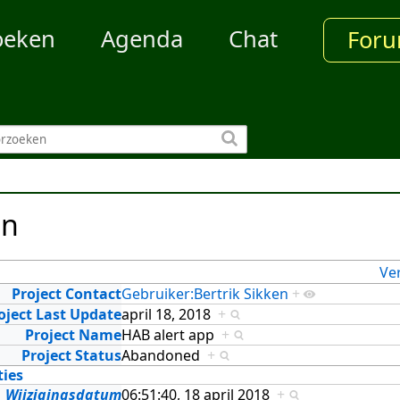
oeken
Agenda
Chat
For
en
Ve
Project Contact
Gebruiker:Bertrik Sikken
+
oject Last Update
april 18, 2018
+
Project Name
HAB alert app
+
Project Status
Abandoned
+
ties
Wijzigingsdatum
06:51:40, 18 april 2018
+