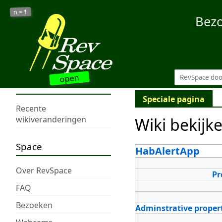
1
n =
Bez
open
Speciale pagina
Recente
Wiki bekijk
wikiveranderingen
Space
HabAlertApp
Over RevSpace
Pr
FAQ
Bezoeken
Adminstrative proper