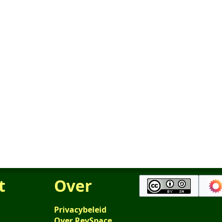
t
Over
Privacybeleid
Over RevSpace