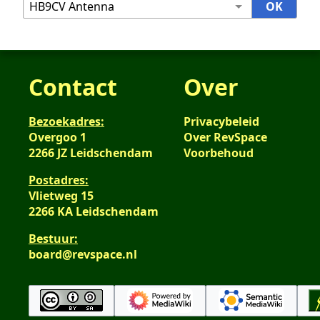
Contact
Over
Bezoekadres:
Privacybeleid
Overgoo 1
Over RevSpace
2266 JZ Leidschendam
Voorbehoud
Postadres:
Vlietweg 15
2266 KA Leidschendam
Bestuur:
board@revspace.nl