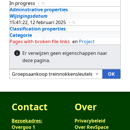
In progress
+
Adminstrative properties
Wijzigingsdatum
15:41:22, 12 februari 2025
+
Classification properties
Categorie
Pages with broken file links
en
Project
Er verwijzen geen eigenschappen naar
deze pagina.
Contact
Over
Bezoekadres:
Privacybeleid
Overgoo 1
Over RevSpace