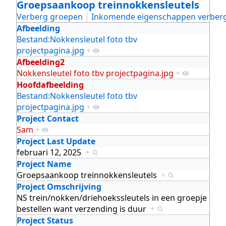
Groepsaankoop treinnokkensleutels
Verberg groepen
Inkomende eigenschappen verber
Afbeelding
Bestand:Nokkensleutel foto tbv
projectpagina.jpg
+
Afbeelding2
Nokkensleutel foto tbv projectpagina.jpg
+
Hoofdafbeelding
Bestand:Nokkensleutel foto tbv
projectpagina.jpg
+
Project Contact
Sam
+
Project Last Update
februari 12, 2025
+
Project Name
Groepsaankoop treinnokkensleutels
+
Project Omschrijving
NS trein/nokken/driehoekssleutels in een groepje
bestellen want verzending is duur
+
Project Status