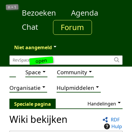
1
n =
Bezoeken
Agenda
Chat
Forum
Niet aangemeld
open
Space
Community
Organisatie
Hulpmiddelen
Handelingen
Speciale pagina
Wiki bekijken
RDF
Hulp