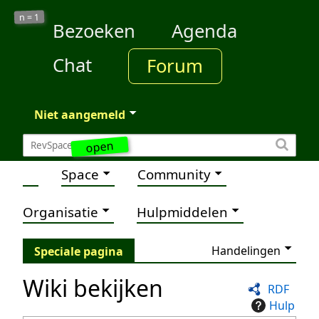
1
n =
Bezoeken
Agenda
Chat
Forum
Niet aangemeld
open
Space
Community
Organisatie
Hulpmiddelen
Handelingen
Speciale pagina
Wiki bekijken
RDF
Hulp