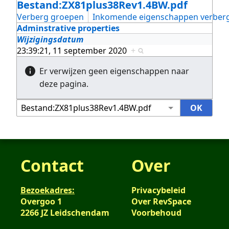
Bestand:ZX81plus38Rev1.4BW.pdf
Verberg groepen
Inkomende eigenschappen verber
Adminstrative properties
Wijzigingsdatum
23:39:21, 11 september 2020
+
Er verwijzen geen eigenschappen naar
deze pagina.
Contact
Over
Bezoekadres:
Privacybeleid
Overgoo 1
Over RevSpace
2266 JZ Leidschendam
Voorbehoud