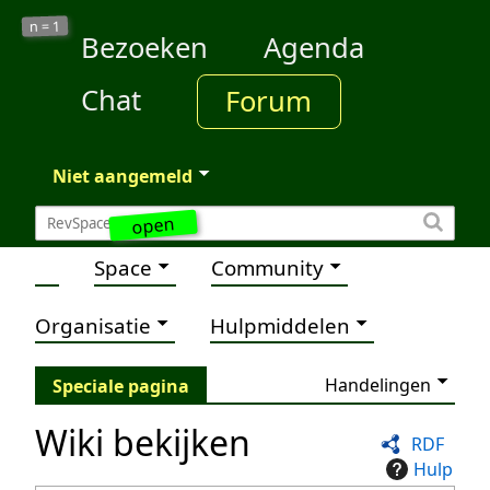
1
n =
Bezoeken
Agenda
Chat
Forum
Niet aangemeld
open
Space
Community
Organisatie
Hulpmiddelen
Handelingen
Speciale pagina
Wiki bekijken
RDF
Hulp