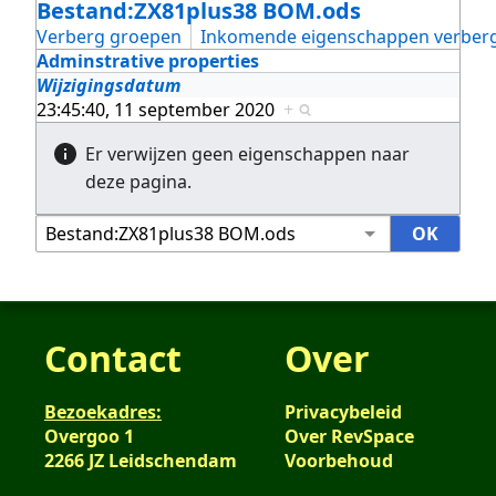
Bestand:ZX81plus38 BOM.ods
Verberg groepen
Inkomende eigenschappen verber
Adminstrative properties
Wijzigingsdatum
23:45:40, 11 september 2020
+
Er verwijzen geen eigenschappen naar
deze pagina.
Contact
Over
Bezoekadres:
Privacybeleid
Overgoo 1
Over RevSpace
2266 JZ Leidschendam
Voorbehoud