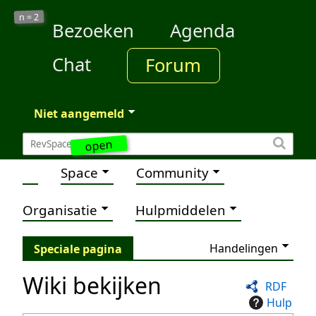
2
n =
Bezoeken
Agenda
Chat
Forum
Niet aangemeld
open
Space
Community
Organisatie
Hulpmiddelen
Handelingen
Speciale pagina
Wiki bekijken
RDF
Hulp