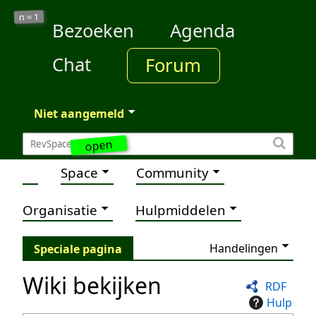
1
n =
Bezoeken
Agenda
Chat
Forum
Niet aangemeld
open
Space
Community
Organisatie
Hulpmiddelen
Handelingen
Speciale pagina
Wiki bekijken
RDF
Hulp