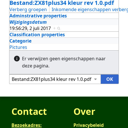
Bestand:ZX81plus34 kleur rev 1.0.pdf
Verberg groepen
Inkomende eigenschappen verber
Adminstrative properties
Wijzigingsdatum
19:56:29, 2 juli 2017
+
Classification properties
Categorie
Pictures
Er verwijzen geen eigenschappen naar
deze pagina.
Contact
Over
Bezoekadres:
Privacybeleid