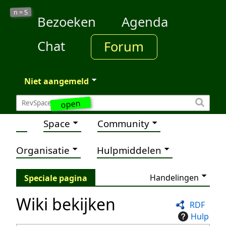
5
n =
Bezoeken
Agenda
Chat
Forum
Niet aangemeld
open
Space
Community
Organisatie
Hulpmiddelen
Handelingen
Speciale pagina
Wiki bekijken
RDF
Hulp