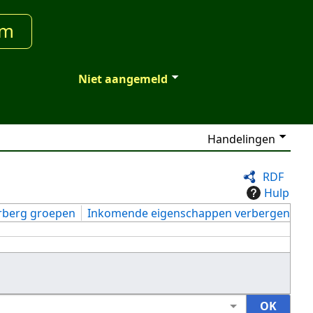
um
Niet aangemeld
Handelingen
RDF
Hulp
rberg groepen
Inkomende eigenschappen verbergen