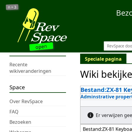
3
n =
Bez
open
Speciale pagina
Recente
Wiki bekijk
wikiveranderingen
Space
Bestand:ZX-81 Key
Adminstrative proper
Over RevSpace
FAQ
Er verwijzen ge
Bezoeken