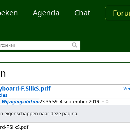
oeken
Agenda
Chat
For
en
board-F.SilkS.pdf
Ve
ties
Wijzigingsdatum
23:36:59, 4 september 2019
+
en eigenschappen naar deze pagina.