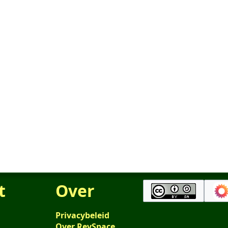
t
Over
Privacybeleid
Over RevSpace