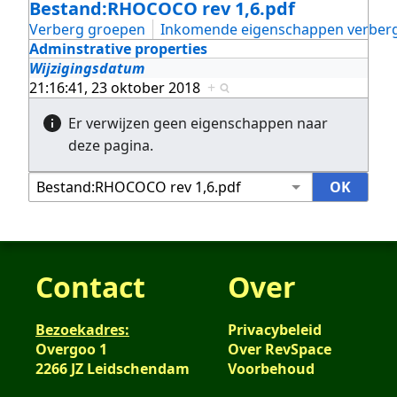
Bestand:RHOCOCO rev 1,6.pdf
Verberg groepen
Inkomende eigenschappen verber
Adminstrative properties
Wijzigingsdatum
21:16:41, 23 oktober 2018
+
Er verwijzen geen eigenschappen naar
deze pagina.
Contact
Over
Bezoekadres:
Privacybeleid
Overgoo 1
Over RevSpace
2266 JZ Leidschendam
Voorbehoud