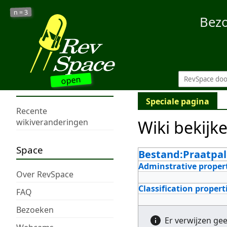
3
n =
Bez
open
Speciale pagina
Recente
Wiki bekijk
wikiveranderingen
Space
Bestand:Praatpal
Adminstrative proper
Over RevSpace
Classification propert
FAQ
Bezoeken
Er verwijzen ge