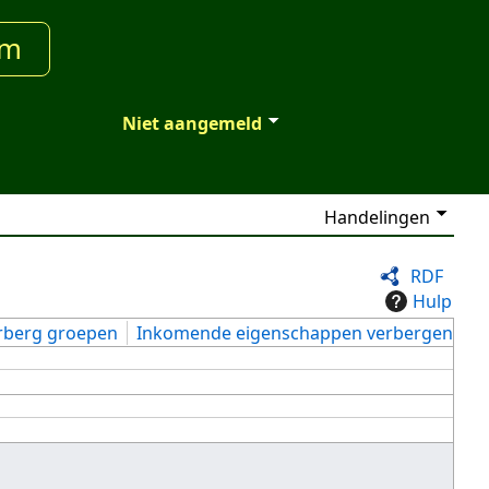
um
Niet aangemeld
Handelingen
RDF
Hulp
rberg groepen
Inkomende eigenschappen verbergen