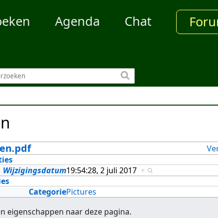
oeken
Agenda
Chat
For
en
en.pdf
Ve
ties
Wijzigingsdatum
19:54:28, 2 juli 2017
+
ies
Categorie
Pictures
en eigenschappen naar deze pagina.