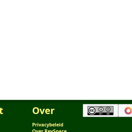
t
Over
Privacybeleid
Over RevSpace