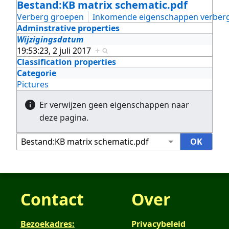
Bestand:KB matrix schematic.pdf
Verberg groepen
Inkomende eigenschappen verber
Adminstrative properties
Wijzigingsdatum
19:53:23, 2 juli 2017
+
Classification properties
Categorie
Pictures
Er verwijzen geen eigenschappen naar
deze pagina.
Contact
Over
Bezoekadres:
Privacybeleid