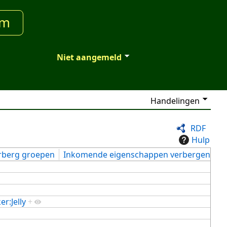
um
Niet aangemeld
Handelingen
RDF
Hulp
rberg groepen
Inkomende eigenschappen verbergen
er:Jelly
+