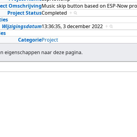
ject Omschrijving
Music skip button based on ESP-Now pr
Project Status
Completed
+
ties
Wijzigingsdatum
13:36:35, 3 december 2022
+
ies
Categorie
Project
en eigenschappen naar deze pagina.