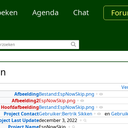
oeken
Agenda
Chat
For
en
Ve
Afbeelding
Bestand:EspNowSkip.png
+
Afbeelding2
EspNowSkip.png
+
Hoofdafbeelding
Bestand:EspNowSkip.png
+
Project Contact
Gebruiker:Bertrik Sikken
+
en
Gebruik
oject Last Update
december 3, 2022
+
Project Name
EspNowSkip
+