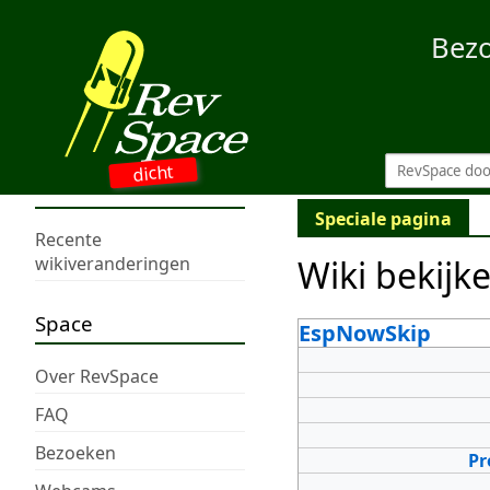
Bez
dicht
Speciale pagina
Recente
Wiki bekijk
wikiveranderingen
Space
EspNowSkip
Over RevSpace
FAQ
Bezoeken
Pr