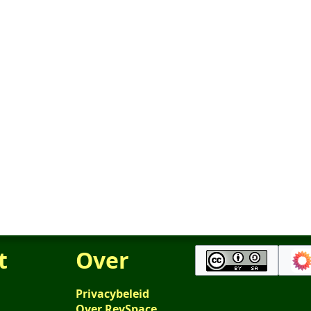
t
Over
Privacybeleid
Over RevSpace