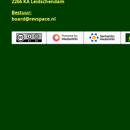
2266 KA Leidschendam
Bestuur:
board@revspace.nl